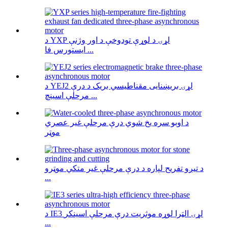
د YXP لړۍ د لوړې تودوخې د اور وژنې
ایستورس فا ...
د YEJ2 لړۍ بریښنایی مقناطیسي بریک د درې
مرحلې اسینچ ...
د اوبو سره یخ شوي درې مرحلې غیر عصري
موټر
د تیږو تفریح ​​لپاره د درې مرحلې غیر متکي موټرو
...
د IE3 لړۍ الټرا لوړه موثریت درې مرحلې اسینکر
...