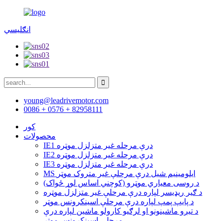
انګلیسي
young@leadrivemotor.com
0086 + 0576 + 82958111
کور
محصولات
IE1 درې مرحله غیر متزلزل موټره
IE2 درې مرحله غیر متزلزل موټره
IE3 درې مرحله غیر متزلزل موټره
MS ایلومینیم شیل درې مرحلې غیر متروک موټر
د روسی معیاري موټرو (کوچني اساس لوړ ځواک)
د ګیر ریډیسر لپاره درې مرحلې غیر متزلزل موټره
د پایپ پمپ لپاره درې مرحلې اسینکرونس موټر
د تیږو ماشینونو او لرګیو کارولو ماشین لپاره درې
مرحلې اسینکرونس موټر