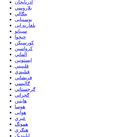
اذربایجان
بلاروسي
بنګالي
بوسنیایی
بلغاریه ایی
سیبانو
چیچوا
کورسیکن
کرواسین
الماني
ایستونین
فلیپیني
فنلینډي
فريشاني
ګالیسي
ګرجستاني
ګجراتي
هایتین
هوسا
هوایی
عبري
همونګ
هنګري
ایلینډیک