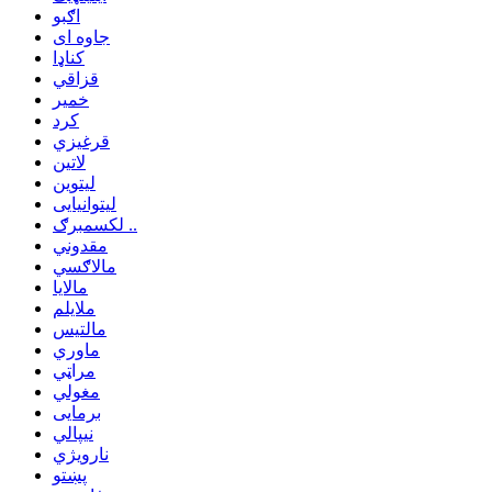
اګبو
جاوه ای
کناډا
قزاقي
خمیر
کرد
قرغیزي
لاتین
لیتوین
لیتوانیایی
لکسمبرګ ..
مقدوني
مالاګسي
مالایا
ملایلم
مالتیس
ماوري
مراټي
مغولي
برمایی
نیپالي
نارویژي
پښتو