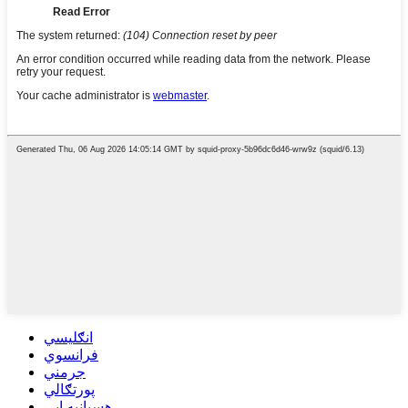
انګلیسي
فرانسوي
جرمني
پورتګالي
هسپانیه ایی