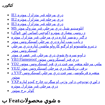
کټګورۍ
IE1 درې مرحله غیر متزلزل موټره
IE2 درې مرحله غیر متزلزل موټره
IE3 درې مرحله غیر متزلزل موټره
MS ایلومینیم شیل درې مرحلې غیر متروک موټر
د روسی معیاري موټرو (کوچني اساس لوړ ځواک)
د ګیر ریډیسر لپاره درې مرحلې غیر متزلزل موټره
د پایپ پمپ لپاره درې مرحلې اسینکرونس موټر
د تیږو ماشینونو او لرګیو کارولو ماشین لپاره درې مرحلې
اسینکرونس موټر
د اوبو سره یخ شوي درې مرحلې غیر عصري موټر
YB3 Flameproof درې فیز اسینکرونس موټور
YD2 ملټي مرحله متغیر سرعت درې فیز اسینکرونس موټور
YEJ2 برقی بریکینګ درې مرحلې اسینکرونس موټر
د YVP متغیره فریکونسۍ سرعت درې مرحلې اسینکرونس
موټور
YXP د لوړې تودوخې د اور وژنې او سګرټ خارج کیدو لپاره
درې مرحلې غیر متزلزل موټره
کولر برج موټور
ب Featه شوي محصولات