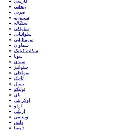
فارسي
پنجابي
صربي
سیسوتو
سنګاله
سلواکي
سلوانیایی
سومالیایی
سماوان
سکاټ ګیلیک
شونا
سندي
سنډانیز
سواحلي
تاجک
تامیل
تولیګو
تای
اوکرایني
اردو
ازبکي
ویتنامي
ولش
ژوسا