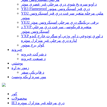
د اوبو سره یخ شوي درې مرحلې غیر عصري موټر
YB3 Flameproof درې فیز اسینکرونس موټور
YD2 ملټي مرحله متغیر سرعت درې فیز اسینکرونس
موټور
YEJ2 برقی بریکینګ درې مرحلې اسینکرونس موټر
د YVP متغیره فریکونسۍ سرعت درې مرحلې
اسینکرونس موټور
YXP د لوړې تودوخې د اور وژنې او سګرټ خارج کیدو
لپاره درې مرحلې غیر متزلزل موټره
کولر برج موټور
خبرونه
د شرکت خبرونه
د صنعت خبرونه
پوښتنې
زموږ په اړه
د فابریکې سفر
موږ سره اړیکه ونیسئ
کور
محصولات
IE3 درې مرحله غیر متزلزل موټره