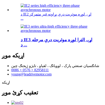
د IE2 لړۍ لوړه موثریت درې پړاونه غیر متمرکز
...
د IE3 لړۍ الټرا لوړه موثریت درې مرحله
د ...
اړیکه
موږ
شانګسیان صنعتي پارک ، لوویانګ ، لقیاو ، تایژو ژیجنګ چین
0086 + 0576 + 82958111
young@leadrivemotor.com
اړیکه
تعقیب کړئ
موږ