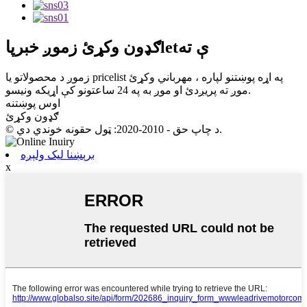
زموږ خبرپاletې ته
ګډون وکړئ
زموږ د محصولاتو یا pricelist په اړه پوښتنو لپاره ، مهرباني وکړئ
موږ ته پریږدئ او موږ به په 24 ساعتونو کې اړیکه ونیسو.
اوس پوښتنه
ګډون وکړئ
© د چاپ حق - 2010-2020: ټول حقونه خوندي دي.
برېښنا لیک ولېږه
x